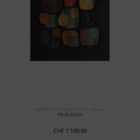
AJOUTER AU PANIER
,
,
Artiste
Patrick Bugnon "Tolet"
Tableau
PB18-55X55
CHF
1'100.00