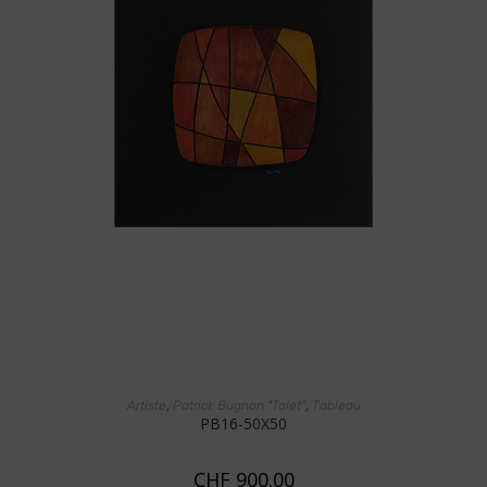
AJOUTER AU PANIER
,
,
Artiste
Patrick Bugnon "Tolet"
Tableau
PB16-50X50
CHF
900.00