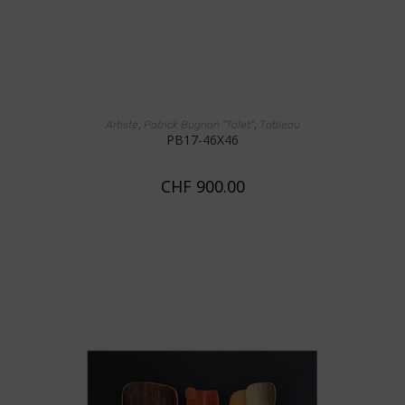
AJOUTER AU PANIER
,
,
Artiste
Patrick Bugnon "Tolet"
Tableau
PB17-46X46
CHF
900.00