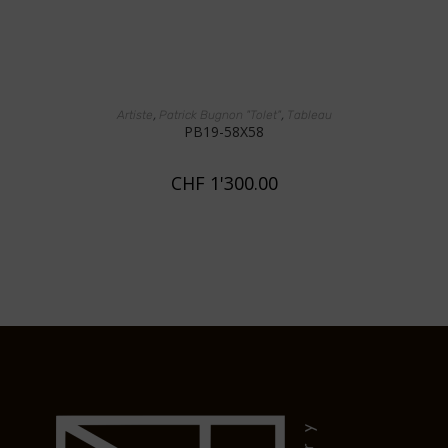
AJOUTER AU PANIER
,
,
Artiste
Patrick Bugnon "Tolet"
Tableau
PB19-58X58
CHF
1'300.00