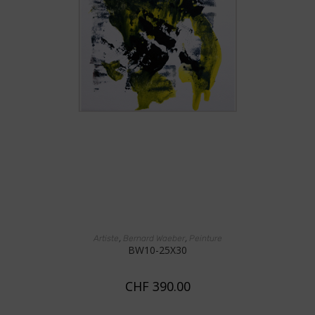
AJOUTER AU PANIER
,
,
Artiste
Bernard Waeber
Peinture
BW10-25X30
CHF
390.00