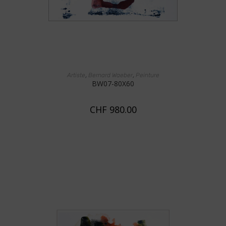
AJOUTER AU PANIER
,
,
Artiste
Bernard Waeber
Peinture
BW07-80X60
CHF
980.00