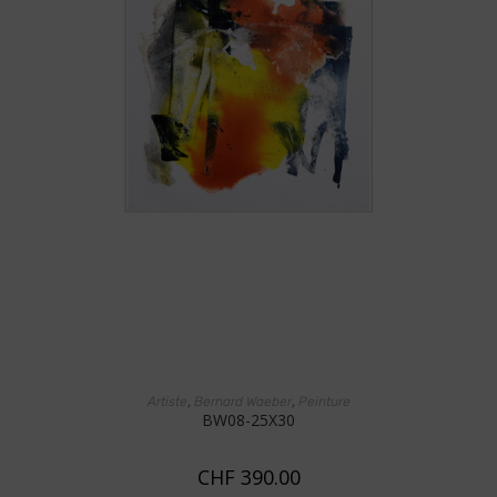
AJOUTER AU PANIER
,
,
Artiste
Bernard Waeber
Peinture
BW08-25X30
CHF
390.00