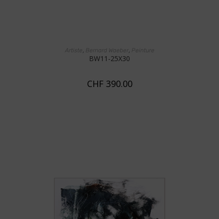
AJOUTER AU PANIER
,
,
Artiste
Bernard Waeber
Peinture
BW11-25X30
CHF
390.00