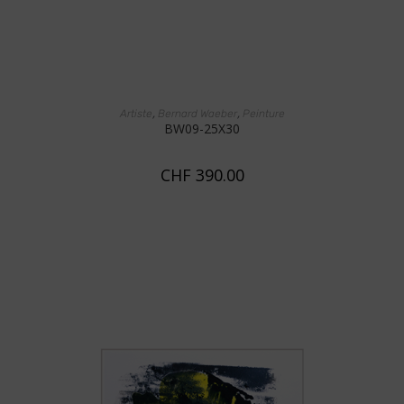
AJOUTER AU PANIER
,
,
Artiste
Bernard Waeber
Peinture
BW09-25X30
CHF
390.00