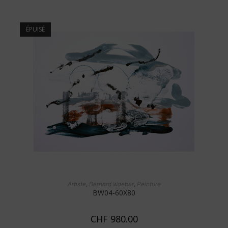
ÉPUISÉ
LIRE LA SUITE
,
,
Artiste
Bernard Waeber
Peinture
BW04-60X80
CHF
980.00