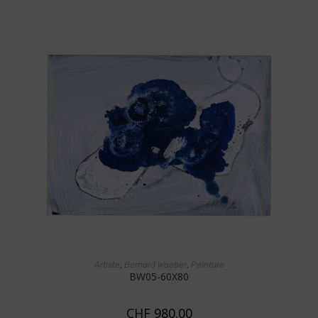
AJOUTER AU PANIER
,
,
Artiste
Bernard Waeber
Peinture
BW05-60X80
CHF
980.00