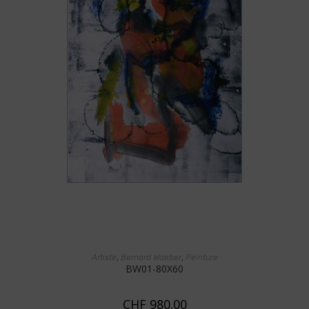
AJOUTER AU PANIER
,
,
Artiste
Bernard Waeber
Peinture
BW01-80X60
CHF
980.00