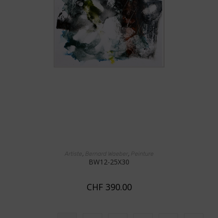
AJOUTER AU PANIER
,
,
Artiste
Bernard Waeber
Peinture
BW12-25X30
CHF
390.00