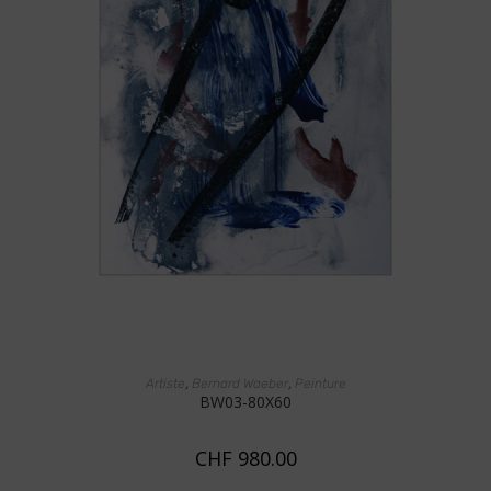
LIRE LA SUITE
,
,
Artiste
Bernard Waeber
Peinture
BW03-80X60
CHF
980.00