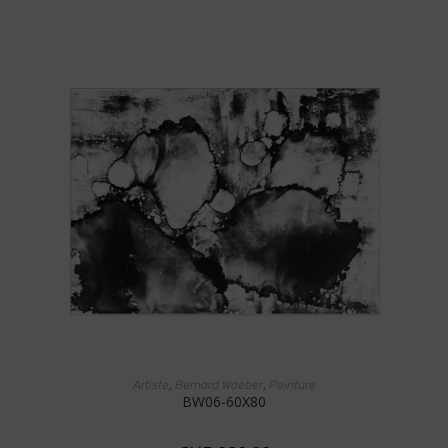
AJOUTER AU PANIER
,
,
Artiste
Bernard Waeber
Peinture
BW06-60X80