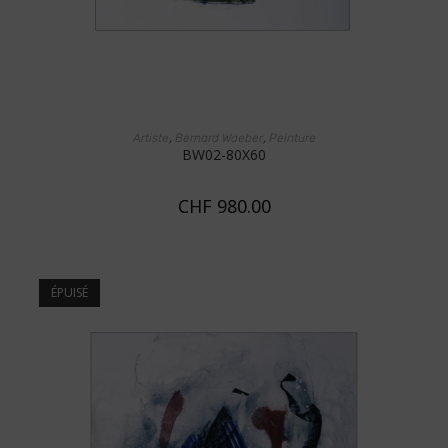
AJOUTER AU PANIER
,
,
Artiste
Bernard Waeber
Peinture
BW02-80X60
CHF
980.00
ÉPUISÉ