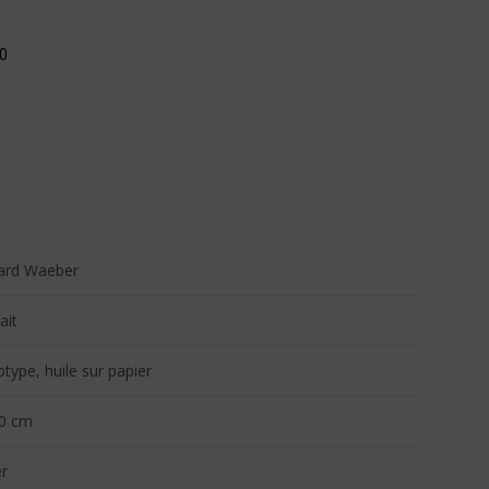
0
ard Waeber
ait
ype, huile sur papier
0 cm
r