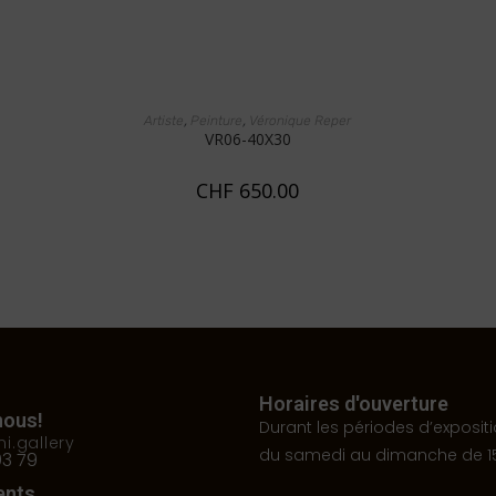
LIRE LA SUITE
,
,
Artiste
Peinture
Véronique Reper
VR06-40X30
CHF
650.00
Horaires d'ouverture
nous!
Durant les périodes d’expositi
i.gallery
du samedi au dimanche de 15
03 79
ents