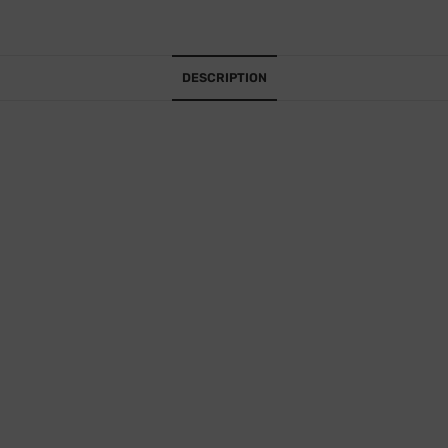
e
:
DESCRIPTION