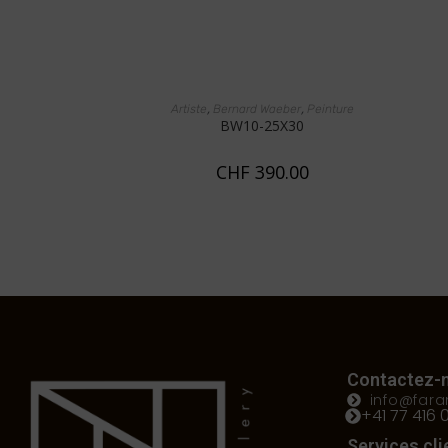
AJOUTER AU PANIER
,
,
Artiste
Bernard Waeber
Peinture
BW10-25X30
CHF
390.00
Contactez-
info@faran
+41 77 416 
Services cli