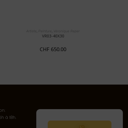
AJOUTER AU PANIER
,
,
Artiste
Peinture
Véronique Reper
VR03-40X30
CHF
650.00
on:
h à 18h.