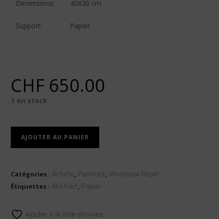
Dimensions:
40X30 cm
Support:
Papier
CHF
650.00
1 en stock
A
AJOUTER AU PANIER
l
t
e
Catégories :
,
,
Artiste
Peinture
Véronique Reper
r
Étiquettes :
,
Abstrait
Papier
n
a
Ajouter à la liste d’envies
t