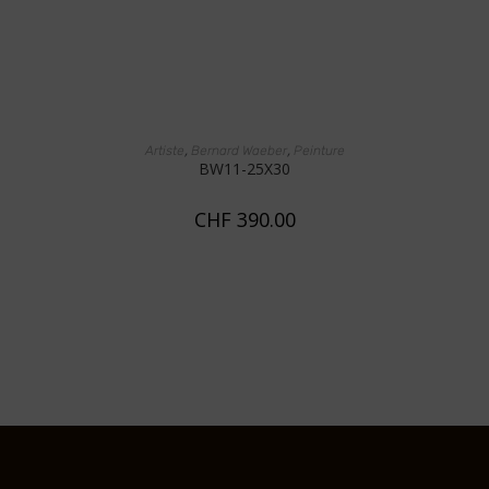
AJOUTER AU PANIER
,
,
Artiste
Bernard Waeber
Peinture
BW11-25X30
CHF
390.00