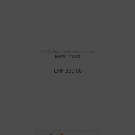
AJOUTER AU PANIER
,
,
Artiste
Bernard Waeber
Peinture
BW20-25X30
CHF
390.00