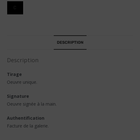
i
C
v
e
:
DESCRIPTION
Description
Tirage
Oeuvre unique.
Signature
Oeuvre signée à la main.
Authentification
Facture de la galerie.