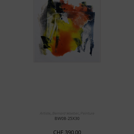
AJOUTER AU PANIER
,
,
Artiste
Bernard Waeber
Peinture
BW08-25X30
CHF
390.00