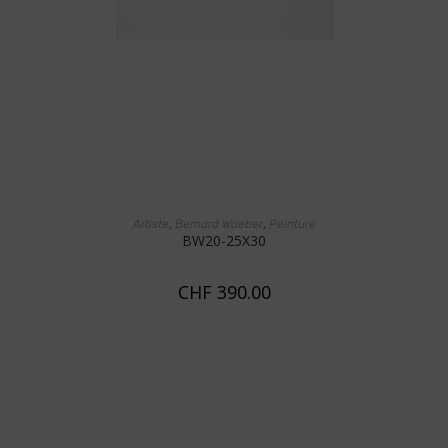
AJOUTER AU PANIER
,
,
Artiste
Bernard Waeber
Peinture
BW20-25X30
CHF
390.00