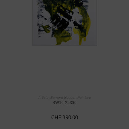
AJOUTER AU PANIER
,
,
Artiste
Bernard Waeber
Peinture
BW10-25X30
CHF
390.00