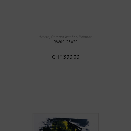
AJOUTER AU PANIER
,
,
Artiste
Bernard Waeber
Peinture
BW09-25X30
CHF
390.00