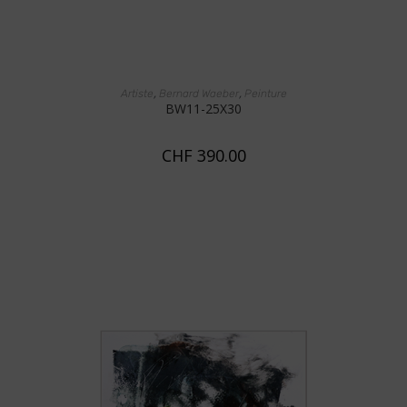
AJOUTER AU PANIER
,
,
Artiste
Bernard Waeber
Peinture
BW11-25X30
CHF
390.00