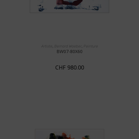
AJOUTER AU PANIER
,
,
Artiste
Bernard Waeber
Peinture
BW07-80X60
CHF
980.00