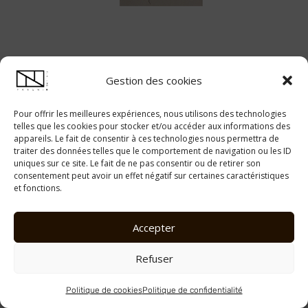
Gestion des cookies
Pour offrir les meilleures expériences, nous utilisons des technologies
telles que les cookies pour stocker et/ou accéder aux informations des
AJOUTER AU PANIER
,
,
appareils. Le fait de consentir à ces technologies nous permettra de
Artiste
Nadège Demont Poyet
Peinture
ND01-16X24
traiter des données telles que le comportement de navigation ou les ID
uniques sur ce site. Le fait de ne pas consentir ou de retirer son
consentement peut avoir un effet négatif sur certaines caractéristiques
CHF
435.00
et fonctions.
Accepter
Refuser
Politique de cookies
Politique de confidentialité