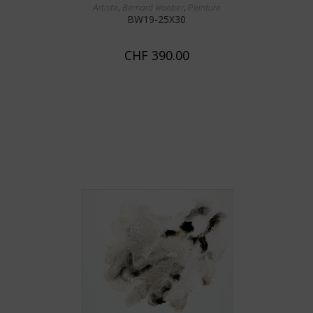
AJOUTER AU PANIER
,
,
Artiste
Bernard Waeber
Peinture
BW19-25X30
CHF
390.00