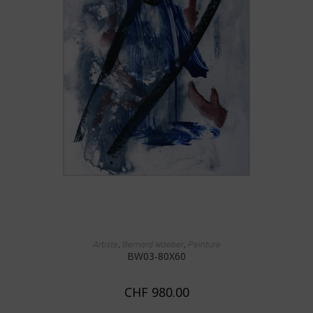
LIRE LA SUITE
,
,
Artiste
Bernard Waeber
Peinture
BW03-80X60
CHF
980.00