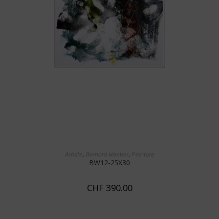
AJOUTER AU PANIER
,
,
Artiste
Bernard Waeber
Peinture
BW12-25X30
CHF
390.00