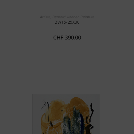
AJOUTER AU PANIER
,
,
Artiste
Bernard Waeber
Peinture
BW15-25X30
CHF
390.00