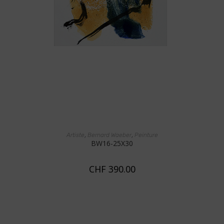
AJOUTER AU PANIER
,
,
Artiste
Bernard Waeber
Peinture
BW16-25X30
CHF
390.00