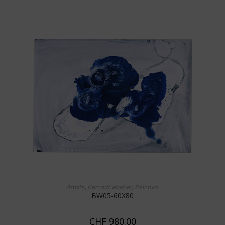
AJOUTER AU PANIER
,
,
Artiste
Bernard Waeber
Peinture
BW05-60X80
CHF
980.00