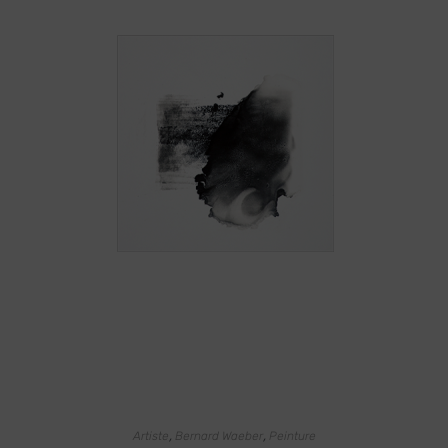
AJOUTER AU PANIER
,
,
Artiste
Bernard Waeber
Peinture