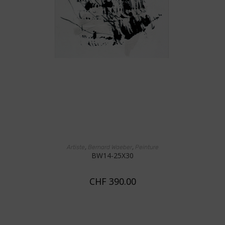
AJOUTER AU PANIER
,
,
Artiste
Bernard Waeber
Peinture
BW14-25X30
CHF
390.00