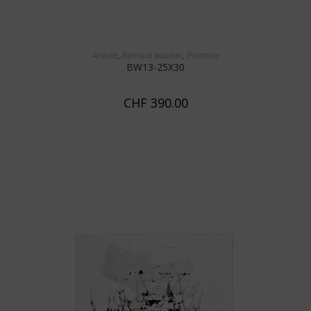
AJOUTER AU PANIER
,
,
Artiste
Bernard Waeber
Peinture
BW13-25X30
CHF
390.00