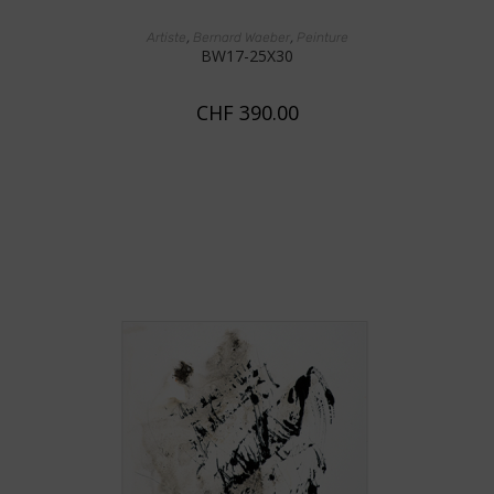
AJOUTER AU PANIER
,
,
Artiste
Bernard Waeber
Peinture
BW17-25X30
CHF
390.00