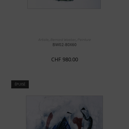
AJOUTER AU PANIER
,
,
Artiste
Bernard Waeber
Peinture
BW02-80X60
CHF
980.00
ÉPUISÉ