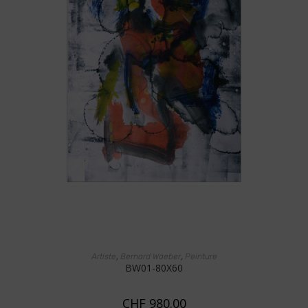
AJOUTER AU PANIER
,
,
Artiste
Bernard Waeber
Peinture
BW01-80X60
CHF
980.00