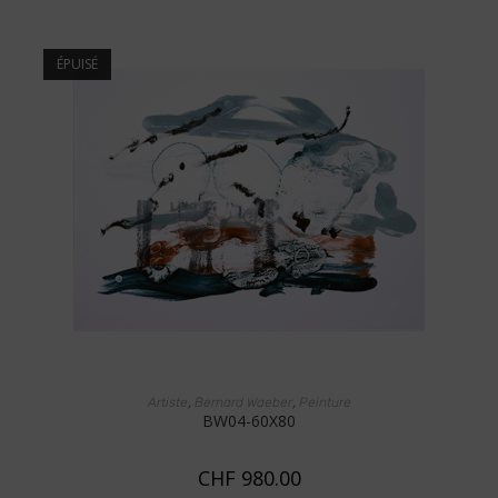
ÉPUISÉ
LIRE LA SUITE
,
,
Artiste
Bernard Waeber
Peinture
BW04-60X80
CHF
980.00