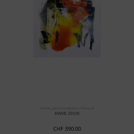
AJOUTER AU PANIER
,
,
Artiste
Bernard Waeber
Peinture
BW08-25X30
CHF
390.00