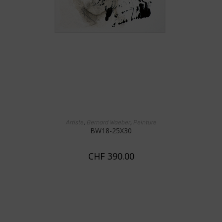
AJOUTER AU PANIER
,
,
Artiste
Bernard Waeber
Peinture
BW18-25X30
CHF
390.00